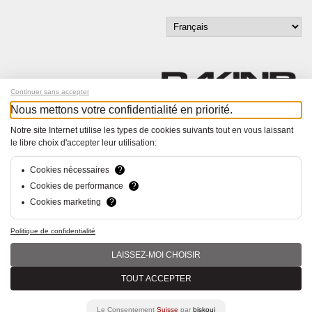
Continuer sans accepter
Nous mettons votre confidentialité en priorité.
Inscrivez-vous à notre newsletter !
Notre site Internet utilise les types de cookies suivants tout en vous laissant
le libre choix d'accepter leur utilisation:
© Bucher+Walt 2011-2026
Tous droits réservés - Informations non contractuelles
Cookies nécessaires
?
Conditions générales
Cookies de performance
?
Politique de Confidentialité
Cookies marketing
?
Conception et réalisation :
hsolutions.ch
Politique de confidentialité
LAISSEZ-MOI CHOISIR
TOUT ACCEPTER
Le Consentement
Suisse
par
biskoui