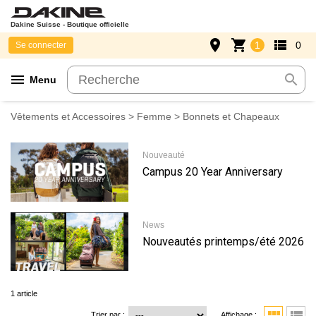
Dakine Suisse - Boutique officielle
place
shopping_cart
view_list
1
0
Se connecter
menu
search
Menu
Vêtements et Accessoires
>
Femme
> Bonnets et Chapeaux
Nouveauté
Campus 20 Year Anniversary
News
Nouveautés printemps/été 2026
1 article
Trier par :
Affichage :