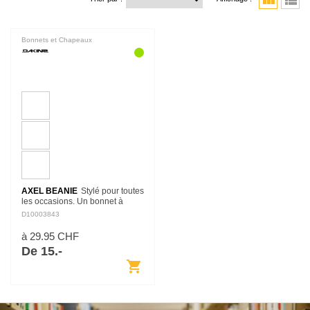
view_module
view_list
Bonnets et Chapeaux
AXEL BEANIE
Stylé pour toutes
les occasions. Un bonnet à
côtes qui s'adapte à toutes les
D10003843
humeurs. Le bonnet Axel offre
une coupe légèrement plus
à 29.95 CHF
profonde…
De 15.-
shopping_cart