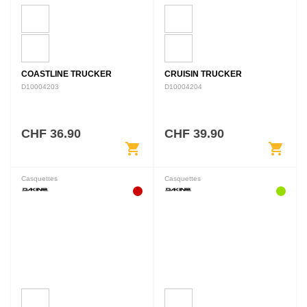
COASTLINE TRUCKER
CRUISIN TRUCKER
D10004203
D10004204
CHF 36.90
CHF 39.90
shopping_cart
shopping_cart
Casquettes
Casquettes