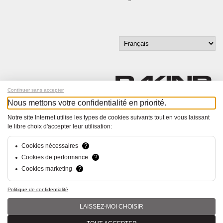
Continuer sans accepter
Nous mettons votre confidentialité en priorité.
Inscrivez-vous à notre newsletter !
Notre site Internet utilise les types de cookies suivants tout en vous laissant
le libre choix d'accepter leur utilisation:
© Bucher+Walt 2011-2026
Tous droits réservés - Informations non contractuelles
Cookies nécessaires
?
Conditions générales
Cookies de performance
?
Politique de Confidentialité
Cookies marketing
?
Conception et réalisation :
hsolutions.ch
Politique de confidentialité
LAISSEZ-MOI CHOISIR