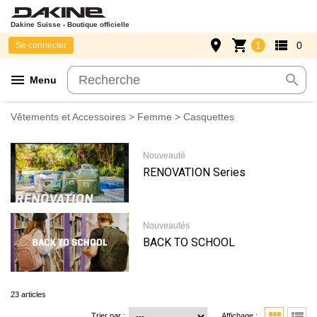
Dakine Suisse - Boutique officielle
place
shopping_cart
view_list
1
0
Se connecter
menu
search
Menu
Vêtements et Accessoires
>
Femme
> Casquettes
Nouveauté
RENOVATION Series
Nouveautés
BACK TO SCHOOL
23 articles
Trier par :
Affichage :