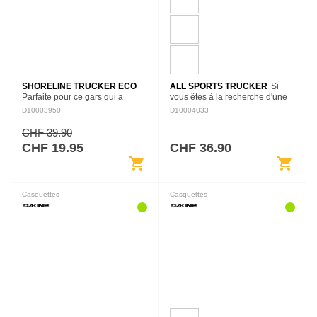
SHORELINE TRUCKER ECO
ALL SPORTS TRUCKER
Si
Parfaite pour ce gars qui a
vous êtes à la recherche d'une
décidé de prendre sa retraite et
casquette légère et ultra
D10003950
D10004033
de déménager à Oahu. Parce
confortable avec un style sportif,
que nous connaissons tous au
la All Sports Truck répond
CHF 39.90
moins une personne de ce…
présente. Une…
CHF 19.95
CHF 36.90
shopping_cart
shopping_cart
Casquettes
Casquettes