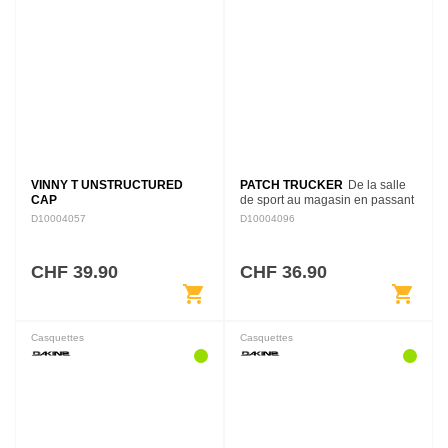
VINNY T UNSTRUCTURED
PATCH TRUCKER
De la salle
CAP
de sport au magasin en passant
par le barbecue entre amis, la
D10004057
D10004096
casquette Patch Trucker vous
offre un confort décontracté.
Cette…
CHF 39.90
CHF 36.90
shopping_cart
shopping_cart
Casquettes
Casquettes