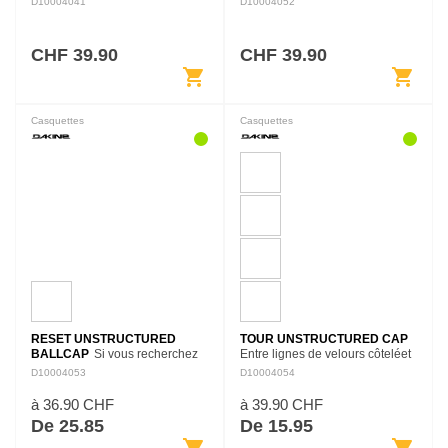
D10004041
D10004052
respire la simplicité et le style,
temps, vous savez que la
ne cherchez pas plus loin que la
performance et le style sont
casquette Core…
primordiaux. Nous…
CHF 39.90
CHF 39.90
shopping_cart
shopping_cart
Casquettes
Casquettes
RESET UNSTRUCTURED
TOUR UNSTRUCTURED CAP
BALLCAP
Si vous recherchez
Entre lignes de velours côteléet
une casquette non structurée
la houle, la casquette Tour
D10004053
D10004054
avec une coupe low-crown et
Unstructured est conçue pour
une construction à l'épreuve des
évoquer les mêmes émotions
à 36.90 CHF
à 39.90 CHF
balles, vous l'avez trouvée avec
que des lignes infinies de…
De 25.85
De 15.95
la…