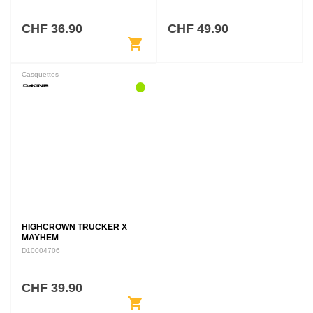
CHF 36.90
CHF 49.90
shopping_cart
Casquettes
HIGHCROWN TRUCKER X
MAYHEM
D10004706
CHF 39.90
shopping_cart