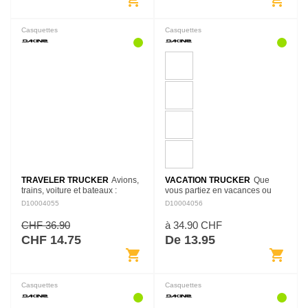
shopping_cart
shopping_cart
Casquettes
Casquettes
TRAVELER TRUCKER
Avions,
VACATION TRUCKER
Que
trains, voiture et bateaux :
vous partiez en vacances ou
Quelles que soient les
que vous vous détendiez près
D10004055
D10004056
exigences de votre aventure, la
de chez vous, la casquette
Traveler Trucker est prête pour
Vacation Trucker est parfaite,
CHF 36.90
à 34.90 CHF
les longs trajets.…
tant pour se relaxer que…
CHF 14.75
De 13.95
shopping_cart
shopping_cart
Casquettes
Casquettes