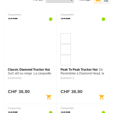
view_module
view_list
Casquettes
Casquettes
Classic Diamond Trucker Hat
Peak To Peak Trucker Hat
De
Surf, dirt ou neige. La casquette
Revelstoke à Diamond Head, la
Classic Diamond Trucker
casquette Peak to Peak Trucker
D10002462
D10002471
rappelle la vibe Dakine avec
image ton rêve avec un logo
notre logo diamant intemporel.
Dakine montagne et surf.
L'avant en coton croisé et…
L'avant est en coton croisé…
CHF 36.90
CHF 36.90
shopping_cart
shopping_cart
Casquettes
Casquettes