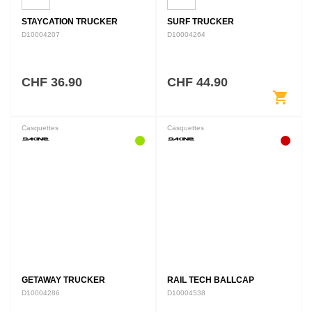
STAYCATION TRUCKER
SURF TRUCKER
D10004207
D10004264
CHF 36.90
CHF 44.90
shopping_cart
Casquettes
Casquettes
GETAWAY TRUCKER
RAIL TECH BALLCAP
D10004286
D10004538