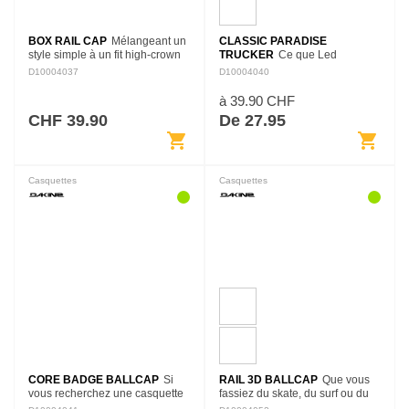
BOX RAIL CAP
Mélangeant un
CLASSIC PARADISE
style simple à un fit high-crown
TRUCKER
Ce que Led
structuré, the Box Rail Cap
Zeppelin et Creedence
D10004037
D10004040
s'adaptera aussi bien à une
Clearwater Revival ont au rock,
sortie en bateau qu'à une soirée
le Classic Paradise Trucker l'a
à 39.90 CHF
en ville.…
aux traditionnelles casquettes
CHF 39.90
De 27.95
Trucker. Une…
shopping_cart
shopping_cart
Casquettes
Casquettes
CORE BADGE BALLCAP
Si
RAIL 3D BALLCAP
Que vous
vous recherchez une casquette
fassiez du skate, du surf ou du
durable, sans superflu, qui
snowboard ou les trois en même