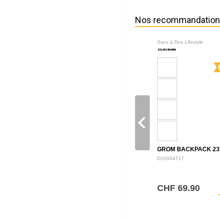
Nos recommandatio
Sacs à Dos Lifestyle
navigate_before
GROM BACKPACK 23
D10004717
CHF 69.90
sh