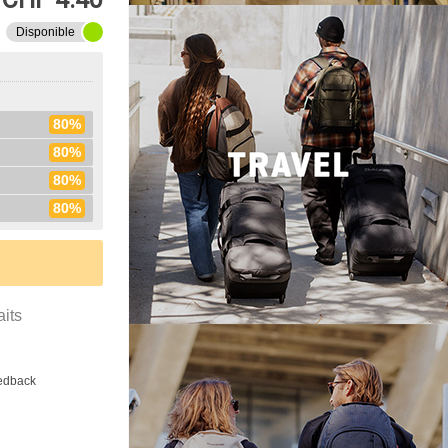
Disponible
80%
80%
80%
80%
aits
eedback