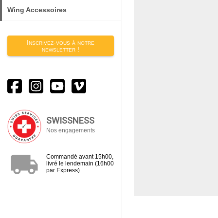
Wing Accessoires
Inscrivez-vous à notre
newsletter !
SWISSNESS
Nos engagements
local_shipping
Commandé avant 15h00,
livré le lendemain (16h00
par Express)