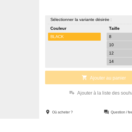
Sélectionner la variante désirée :
Couleur
Taille
BLACK
8
10
12
14
shopping_cart
Ajouter au panier
playlist_add
Ajouter à la liste des souh
location_on
question_answer
Où acheter ?
Question / f