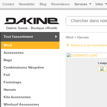
Contact
Newsletter
Blog
Revendeurs
Services
Infos
Dakine Suisse - Boutique officielle
Tout l'assortiment
Wind
>
Harnais
arrow_back
Wind
Retour à la vue d'ensemble
Accessoires
Bags
1 image
Combinaisons Néoprène
Foil
Footstraps
Harnais
Kite Accessoires
Windsurf Accessoires