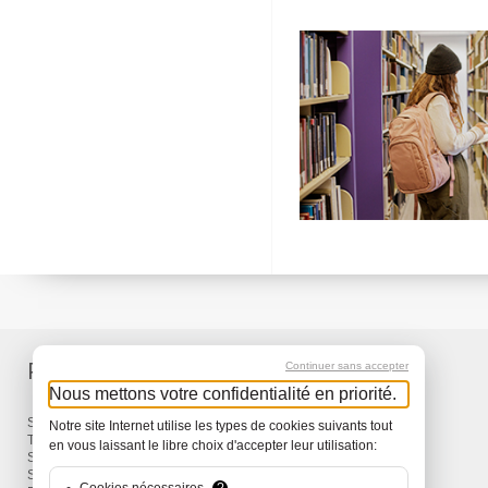
Produits
Services
Continuer sans accepter
Nous mettons votre confidentialité en priorité.
Sacs à dos et Sacs
Livraison
Notre site Internet utilise les types de cookies suivants tout
Travel
Garantie
en vous laissant le libre choix d'accepter leur utilisation:
Snow
Surf