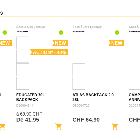
ns
Sacs à Dos Lifestyle
Sacs à Dos Lifestyle
Sacs à 
NEW
NEW
NEW
ACTION* - 40%
L
EDUCATED 30L
ATLAS BACKPACK 2.0
CAMP
BACKPACK
28L
ANNI
BACK
D10004344
D10004712
D1000
à 69.90 CHF
De 41.95
CHF 64.90
CHF
opping_cart
shopping_cart
shopping_cart