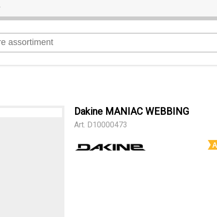
Dakine MANIAC WEBBING
Art.
D10000473
A