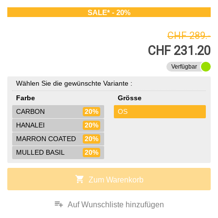
SALE* - 20%
CHF 289.-
CHF 231.20
Verfügbar
Wählen Sie die gewünschte Variante :
Farbe
Grösse
CARBON
20%
OS
HANALEI
20%
MARRON COATED
20%
MULLED BASIL
20%
shopping_cart
Zum Warenkorb
playlist_add
Auf Wunschliste hinzufügen