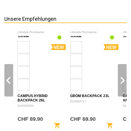
Unsere Empfehlungen
Lifestyle Rucksäcke
Lifestyle Rucksäcke
Lifes
NEW
NEW
navigate_before
navigate_next
CAMPUS HYBRID
GROM BACKPACK 23L
CAM
BACKPACK 26L
ANN
D10004717
BAC
D10004534
D100
CHF 89.90
CHF 69.90
CHF
shopping_cart
shopping_cart