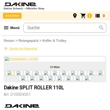
Dakine Schweiz – Offizieller Shop
place
shopping_cart
view_list
1
0
Anmelden
menu
search
Menü
Reisen
>
Reisegepäck
>
Koffer & Trolley
arrow_back
Zurück zur Übersicht
19 Bilder
Dakine SPLIT ROLLER 110L
Art.
D10004501