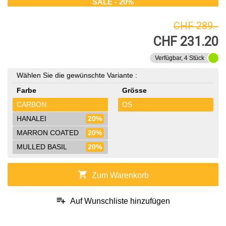
SALE - 20%
CHF 289.-
CHF 231.20
Verfügbar, 4 Stück
Wählen Sie die gewünschte Variante :
Farbe
Grösse
CARBON
OS
HANALEI
20%
MARRON COATED
20%
MULLED BASIL
20%
shopping_cart
Zum Warenkorb
playlist_add
Auf Wunschliste hinzufügen