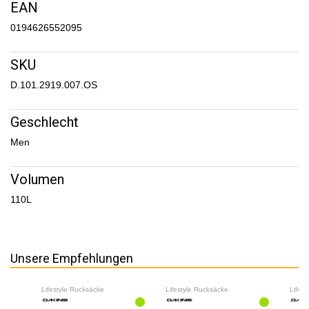
EAN
0194626552095
SKU
D.101.2919.007.OS
Geschlecht
Men
Volumen
110L
Unsere Empfehlungen
Lifestyle Rucksäcke
Lifestyle Rucksäcke
Lifes