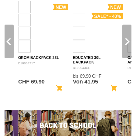
NEW
NEW
SALE* - 40%
navigate_before
navigate_next
GROM BACKPACK 23L
EDUCATED 30L
CAM
BACKPACK
ANN
D10004717
BAC
D10004344
D100
bis 69.90 CHF
CHF 69.90
Von 41.95
CHF
shopping_cart
shopping_cart