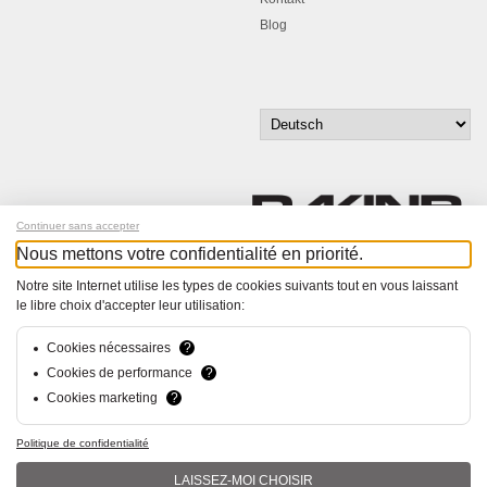
Blog
Continuer sans accepter
Nous mettons votre confidentialité en priorité.
Melde dich für unseren Newsletter an!
Notre site Internet utilise les types de cookies suivants tout en vous laissant
le libre choix d'accepter leur utilisation:
© Bucher+Walt 2011-2026
Alle Rechte vorbehalten
Cookies nécessaires
?
Allgemeine Geschäftsbedingungen
Cookies de performance
?
Datenschutzerklärung
Cookies marketing
?
Konzept und Realisation:
hsolutions.ch
Politique de confidentialité
LAISSEZ-MOI CHOISIR