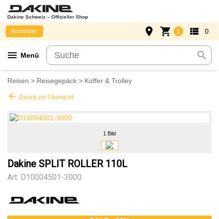
Dakine Schweiz – Offizieller Shop
place
shopping_cart
view_list
1
0
Anmelden
menu
search
Menü
Reisen
>
Reisegepäck
>
Koffer & Trolley
arrow_back
Zurück zur Übersicht
1 Bild
Dakine SPLIT ROLLER 110L
Art.
D10004501-3000