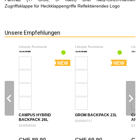
Zugriffsklappe für Heckklappengriffe Reflektierendes Logo
Unsere Empfehlungen
Lifestyle Rucksäcke
Lifestyle Rucksäcke
Lifes
NEW
NEW
navigate_before
navigate_next
CAMPUS HYBRID
GROM BACKPACK 23L
CAM
BACKPACK 26L
ANN
D10004717
BAC
D10004534
D100
CHF 89.90
CHF 69.90
CHF