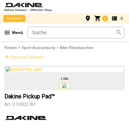
Dakine Schweiz – Offizieller Shop
place
shopping_cart
view_list
1
0
Anmelden
menu
search
Menü
Reisen
>
Sport Ausruestung
>
Bike Reisetaschen
arrow_back
Zurück zur Übersicht
1 Bild
Dakine Pickup Pad™
Art.
D10002781