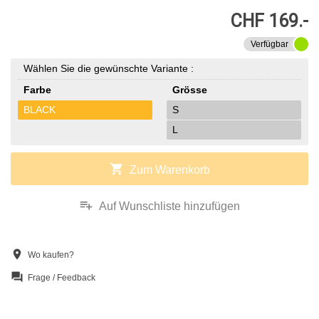
CHF 169.-
Verfügbar
Wählen Sie die gewünschte Variante :
Farbe
Grösse
BLACK
S
L
shopping_cart
Zum Warenkorb
playlist_add
Auf Wunschliste hinzufügen
location_on
Wo kaufen?
question_answer
Frage / Feedback