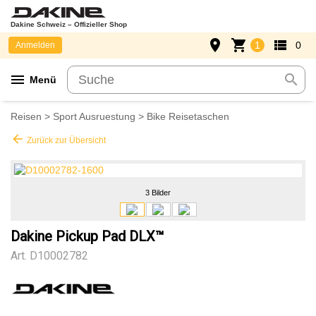
Dakine Schweiz – Offizieller Shop
place
shopping_cart
view_list
1
0
Anmelden
menu
search
Menü
Reisen
>
Sport Ausruestung
>
Bike Reisetaschen
arrow_back
Zurück zur Übersicht
3 Bilder
Dakine Pickup Pad DLX™
Art.
D10002782