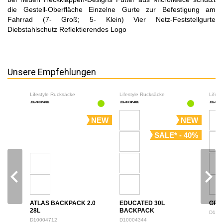
die Gestell-Oberfläche Einzelne Gurte zur Befestigung am
Fahrrad (7- Groß; 5- Klein) Vier Netz-Feststellgurte
Diebstahlschutz Reflektierendes Logo
Unsere Empfehlungen
Lifestyle Rucksäcke
Lifestyle Rucksäcke
Lifes
NEW
NEW
SALE* - 40%
navigate_before
navigate_next
ATLAS BACKPACK 2.0
EDUCATED 30L
GRO
28L
BACKPACK
D100
D10004712
D10004344