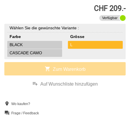
CHF 209.-
Verfügbar
Wählen Sie die gewünschte Variante :
Farbe
Grösse
BLACK
L
CASCADE CAMO
shopping_cart
Zum Warenkorb
playlist_add
Auf Wunschliste hinzufügen
location_on
Wo kaufen?
question_answer
Frage / Feedback