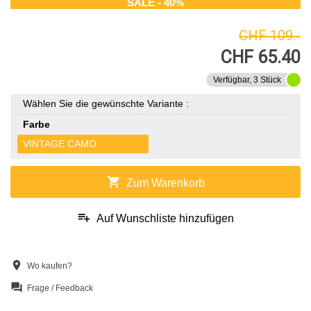
SALE - 40%
CHF 109.-
CHF 65.40
Verfügbar, 3 Stück
Wählen Sie die gewünschte Variante :
Farbe
VINTAGE CAMO
shopping_cart
Zum Warenkorb
playlist_add
Auf Wunschliste hinzufügen
location_on
Wo kaufen?
question_answer
Frage / Feedback