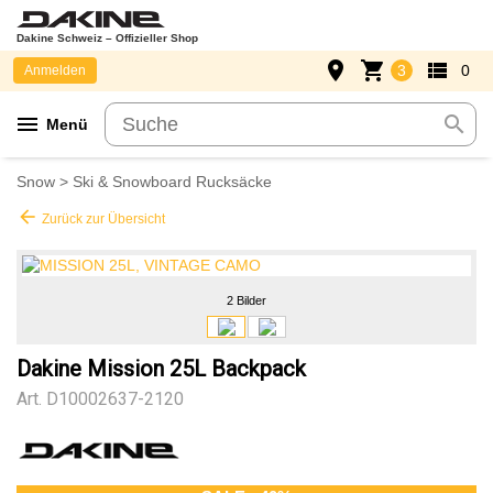
Dakine Schweiz – Offizieller Shop
place
shopping_cart
view_list
3
0
Anmelden
menu
search
Menü
Snow
>
Ski & Snowboard Rucksäcke
arrow_back
Zurück zur Übersicht
2 Bilder
Dakine Mission 25L Backpack
Art.
D10002637-2120