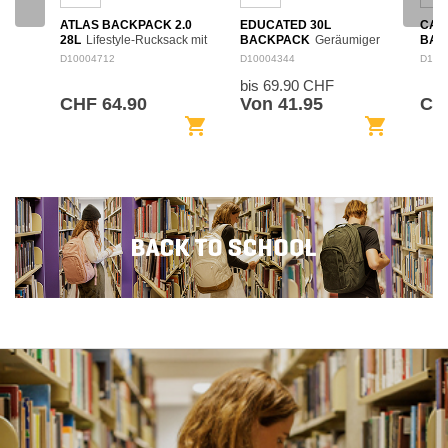
ATLAS BACKPACK 2.0
EDUCATED 30L
CAM
28L
Lifestyle-Rucksack mit
BACKPACK
Geräumiger
BAC
28 L Volumen für Alltag,
Rucksack mit 30 L Volumen
Viels
D10004712
D10004344
D100
Schule oder Freizeit. Das
für Schule, Arbeit und den
Volu
bis 69.90 CHF
strukturierte Format
täglichen Weg. Die
eine
erleichtert die Organisation
Innenaufteilung trennt
Komf
CHF 64.90
Von 41.95
CH
persönlicher Dinge…
Dokumente, Zubehör und
verbi
shopping_cart
shopping_cart
digitale…
Träg