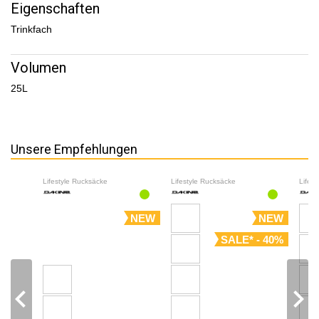
Eigenschaften
Trinkfach
Volumen
25L
Unsere Empfehlungen
Lifestyle Rucksäcke
Lifestyle Rucksäcke
Lifes
NEW
NEW
SALE* - 40%
navigate_before
navigate_next