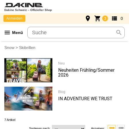
Dakine Schweiz – Offizieller Shop
place
shopping_cart
view_list
3
0
Anmelden
menu
search
Menü
Snow
> Skibrillen
Neu
Neuheiten Frühling/Sommer
2026
Blog
IN ADVENTURE WE TRUST
7 Artikel
Sortieren nach:
Anzeigen: