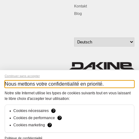
Kontakt
Blog
Continuer sans accepter
Nous mettons votre confidentialité en priorité.
Melde dich für unseren Newsletter an!
Notre site Internet utilise les types de cookies suivants tout en vous laissant
le libre choix d'accepter leur utilisation:
© Bucher+Walt 2011-2026
Alle Rechte vorbehalten
Allgemeine Geschäftsbedingungen
Cookies nécessaires
?
Datenschutzerklärung
Cookies de performance
?
Einwilligungseinstellungen
Cookies marketing
?
Konzept und Realisation:
hsolutions.ch
Politique de confidentialité