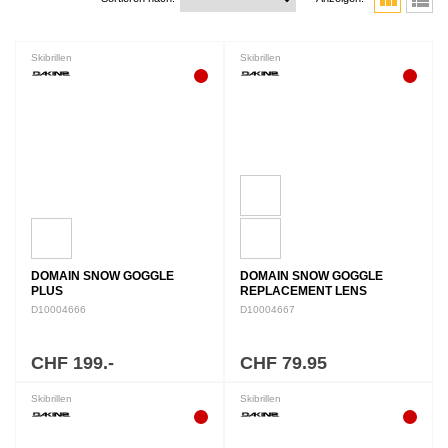
view_module
view_list
Skibrillen
Skibrillen
DOMAIN SNOW GOGGLE
DOMAIN SNOW GOGGLE
PLUS
REPLACEMENT LENS
D10004666
D10004667
CHF 199.-
CHF 79.95
Skibrillen
Skibrillen