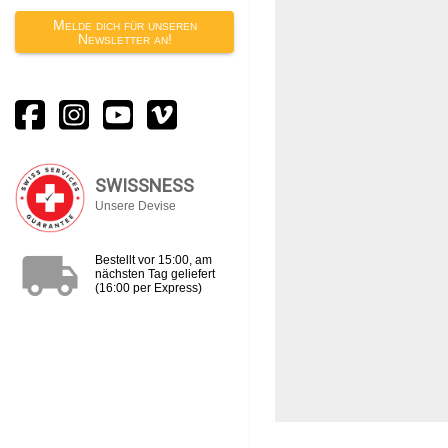
Melde dich für unseren
Newsletter an!
SWISSNESS
Unsere Devise
local_shipping
Bestellt vor 15:00, am
nächsten Tag geliefert
(16:00 per Express)