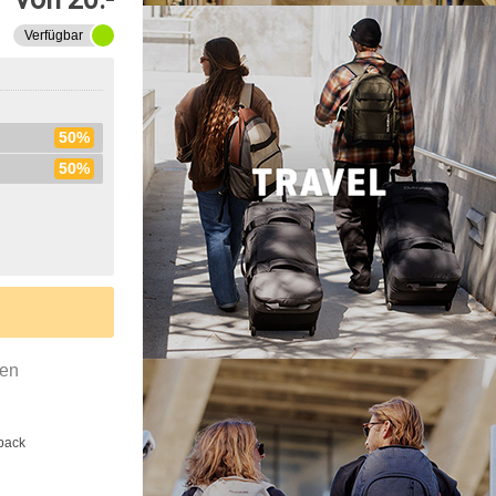
Verfügbar
50%
50%
gen
back