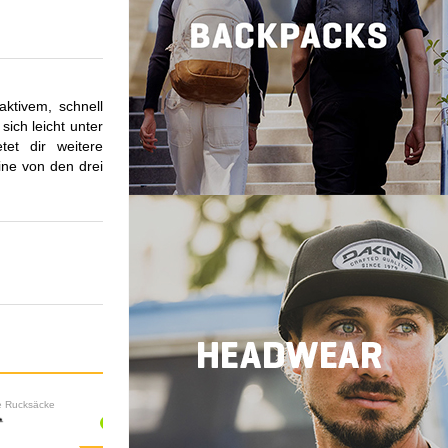
ktivem, schnell
sich leicht unter
et dir weitere
ine von den drei
le Rucksäcke
Lifestyle Rucksäcke