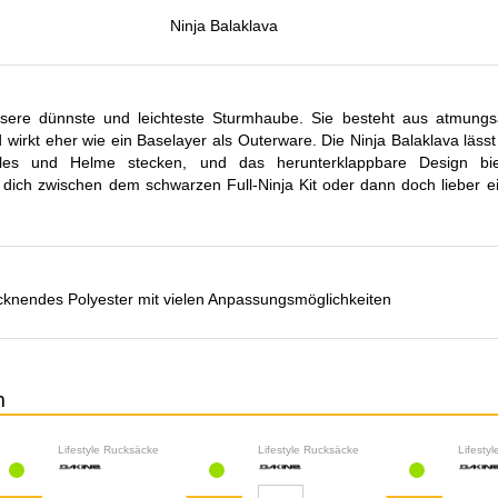
Ninja Balaklava
nsere dünnste und leichteste Sturmhaube. Sie besteht aus atmungsa
irkt eher wie ein Baselayer als Outerware. Die Ninja Balaklava lässt 
les und Helme stecken, und das herunterklappbare Design biet
 dich zwischen dem schwarzen Full-Ninja Kit oder dann doch lieber e
cknendes Polyester mit vielen Anpassungsmöglichkeiten
n
Lifestyle Rucksäcke
Lifestyle Rucksäcke
Lifesty