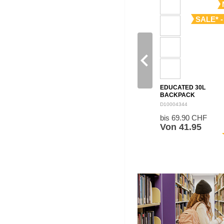
SALE* -
navigate_before
EDUCATED 30L
BACKPACK
D10004344
bis 69.90 CHF
Von 41.95
sh