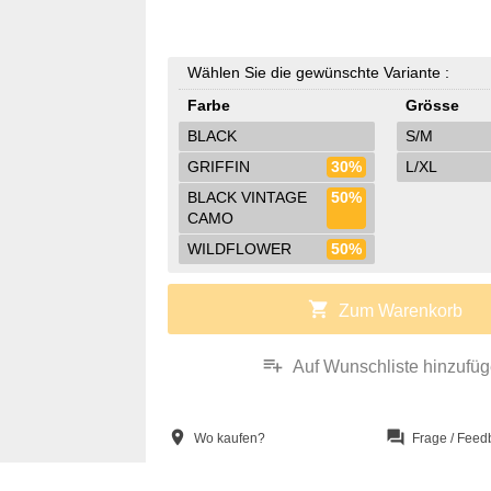
Wählen Sie die gewünschte Variante :
Farbe
Grösse
BLACK
S/M
GRIFFIN
30%
L/XL
BLACK VINTAGE
50%
CAMO
WILDFLOWER
50%
shopping_cart
Zum Warenkorb
playlist_add
Auf Wunschliste hinzufü
location_on
question_answer
Wo kaufen?
Frage / Feed