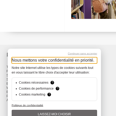
Produkte
Service
Continuer sans accepter
Nous mettons votre confidentialité en priorité.
Taschen & Rucksäcke
Lieferung
Notre site Internet utilise les types de cookies suivants tout
Reisen
Garantie
en vous laissant le libre choix d'accepter leur utilisation:
Snow
Surf
Cookies nécessaires
?
Bike
Wind
Cookies de performance
?
Bekleidung und Accessoires
Cookies marketing
?
Promotions
Aktionen
Politique de confidentialité
LAISSEZ-MOI CHOISIR