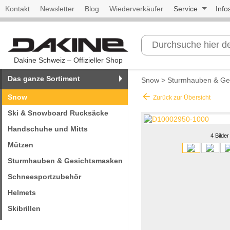
Kontakt
Newsletter
Blog
Wiederverkäufer
Service
Info
Dakine Schweiz – Offizieller Shop
Das ganze Sortiment
Snow
>
Sturmhauben & Ge
arrow_back
Snow
Zurück zur Übersicht
Ski & Snowboard Rucksäcke
Handschuhe und Mitts
4 Bilder
Mützen
Sturmhauben & Gesichtsmasken
Schneesportzubehör
Helmets
Skibrillen