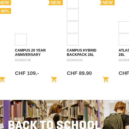
NEW
NEW
NEW
 40%
CAMPUS 20 YEAR
CAMPUS HYBRID
ATLA
ANNIVERSARY
BACKPACK 26L
28L
BACKPACK 28L
D10004736
D10004534
D1000
CHF 109.-
CHF 89.90
CHF
opping_cart
shopping_cart
shopping_cart