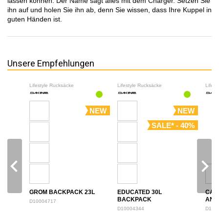
lassen können. Der Name sagt alles mit dem Charger. Setzen Sie
ihn auf und holen Sie ihn ab, denn Sie wissen, dass Ihre Kuppel in
guten Händen ist.
Unsere Empfehlungen
Lifestyle Rucksäcke
Lifestyle Rucksäcke
Lifes
NEW
NEW
SALE* - 40%
navigate_before
navigate_next
GROM BACKPACK 23L
EDUCATED 30L
CAM
BACKPACK
ANN
D10004717
BAC
D10004344
D100