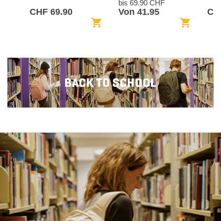
bis 69.90 CHF
CHF 69.90
Von 41.95
CHF
shopping_cart
shopping_cart