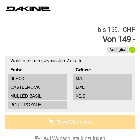
bis 159.- CHF
Von 149.-
Verfügbar
Wählen Sie die gewünschte Variante :
Farbe
Grösse
BLACK
M/L
CASTLEROCK
L/XL
MULLED BASIL
XS/S
PORT ROYALE
shopping_cart
Zum Warenkorb
playlist_add
Auf Wunschliste hinzufügen