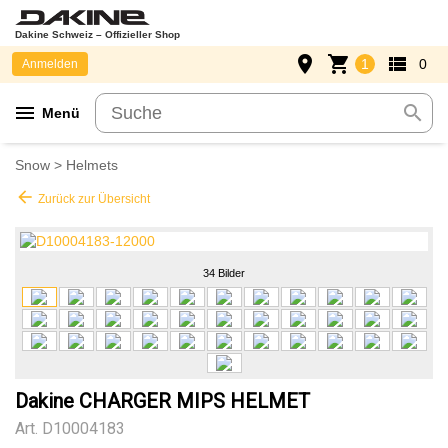
Dakine Schweiz – Offizieller Shop
place
shopping_cart
view_list
1
0
Anmelden
menu
search
Menü
Snow
>
Helmets
arrow_back
Zurück zur Übersicht
34 Bilder
Dakine CHARGER MIPS HELMET
Art.
D10004183