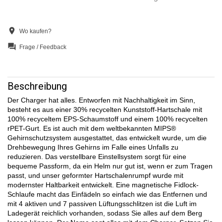
location_on
Wo kaufen?
question_answer
Frage / Feedback
Beschreibung
Der Charger hat alles. Entworfen mit Nachhaltigkeit im Sinn,
besteht es aus einer 30% recycelten Kunststoff-Hartschale mit
100% recyceltem EPS-Schaumstoff und einem 100% recycelten
rPET-Gurt. Es ist auch mit dem weltbekannten MIPS®
Gehirnschutzsystem ausgestattet, das entwickelt wurde, um die
Drehbewegung Ihres Gehirns im Falle eines Unfalls zu
reduzieren. Das verstellbare Einstellsystem sorgt für eine
bequeme Passform, da ein Helm nur gut ist, wenn er zum Tragen
passt, und unser geformter Hartschalenrumpf wurde mit
modernster Haltbarkeit entwickelt. Eine magnetische Fidlock-
Schlaufe macht das Einfädeln so einfach wie das Entfernen und
mit 4 aktiven und 7 passiven Lüftungsschlitzen ist die Luft im
Ladegerät reichlich vorhanden, sodass Sie alles auf dem Berg