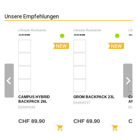
Unsere Empfehlungen
Lifestyle Rucksäcke
Lifestyle Rucksäcke
Lifes
NEW
NEW
navigate_before
navigate_next
CAMPUS HYBRID
GROM BACKPACK 23L
CAM
BACKPACK 26L
ANN
D10004717
BAC
D10004534
D100
CHF 89.90
CHF 69.90
CHF
shopping_cart
shopping_cart