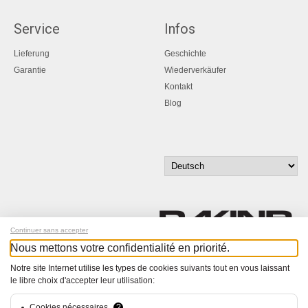
Service
Infos
Lieferung
Geschichte
Garantie
Wiederverkäufer
Kontakt
Blog
Continuer sans accepter
Nous mettons votre confidentialité en priorité.
Melde dich für unseren Newsletter an!
Notre site Internet utilise les types de cookies suivants tout en vous laissant
le libre choix d'accepter leur utilisation:
© Bucher+Walt 2011-2026
Alle Rechte vorbehalten
Cookies nécessaires
?