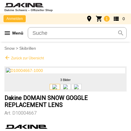
Dakine Schweiz – Offizieller Shop
place
shopping_cart
view_list
1
0
Anmelden
menu
search
Menü
Snow
>
Skibrillen
arrow_back
Zurück zur Übersicht
3 Bilder
Dakine DOMAIN SNOW GOGGLE
REPLACEMENT LENS
Art.
D10004667