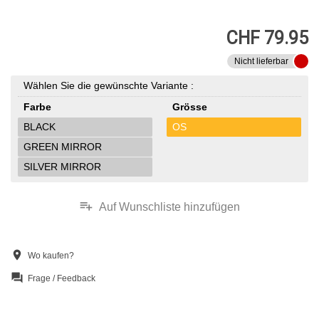
CHF 79.95
Nicht lieferbar
Wählen Sie die gewünschte Variante :
Farbe
Grösse
BLACK
OS
GREEN MIRROR
SILVER MIRROR
playlist_add
Auf Wunschliste hinzufügen
location_on
Wo kaufen?
question_answer
Frage / Feedback