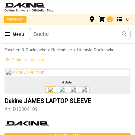
Dakine Schweiz – Offizieller Shop
place
shopping_cart
view_list
1
0
Anmelden
menu
search
Menü
Taschen & Rucksäcke
>
Rucksäcke
>
Lifestyle Rucksäcke
arrow_back
Zurück zur Übersicht
4 Bilder
Dakine JAMES LAPTOP SLEEVE
Art.
D10004109