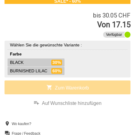
SALE* - 60%
bis 30.05 CHF
Von 17.15
Verfügbar
Wählen Sie die gewünschte Variante :
Farbe
BLACK
30%
BURNISHED LILAC
60%
shopping_cart
Zum Warenkorb
playlist_add
Auf Wunschliste hinzufügen
location_on
Wo kaufen?
question_answer
Frage / Feedback