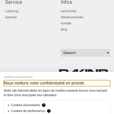
Service
Infos
Lieferung
Geschichte
Garantie
Wiederverkäufer
Kontakt
Blog
Continuer sans accepter
Nous mettons votre confidentialité en priorité.
Melde dich für unseren Newsletter an!
Notre site Internet utilise les types de cookies suivants tout en vous laissant
le libre choix d'accepter leur utilisation:
© Bucher+Walt 2011-2026
Alle Rechte vorbehalten
Cookies nécessaires
?
Allgemeine Geschäftsbedingungen
Cookies de performance
?
Datenschutzerklärung