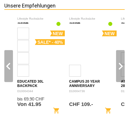
Unsere Empfehlungen
Lifestyle Rucksäcke
Lifestyle Rucksäcke
Lifes
NEW
NEW
SALE* - 40%
navigate_before
navigate_next
EDUCATED 30L
CAMPUS 20 YEAR
ATL
BACKPACK
ANNIVERSARY
28L
BACKPACK 28L
D10004344
D10004736
D100
bis 69.90 CHF
Von 41.95
CHF 109.-
CH
shopping_cart
shopping_cart