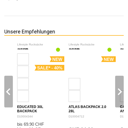
Unsere Empfehlungen
Lifestyle Rucksäcke
Lifestyle Rucksäcke
Lifes
NEW
NEW
SALE* - 40%
navigate_before
navigate_next
EDUCATED 30L
ATLAS BACKPACK 2.0
CAM
BACKPACK
28L
ANN
BAC
D10004344
D10004712
D100
bis 69.90 CHF