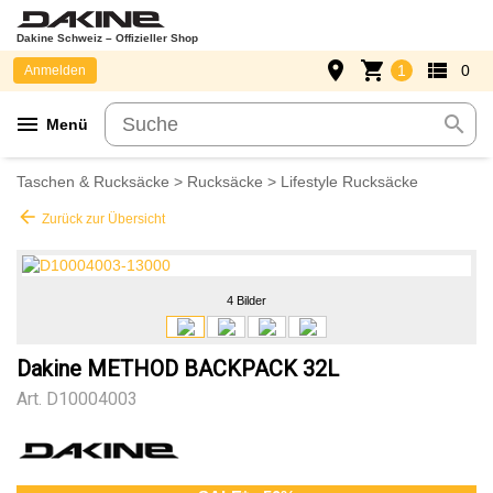
Dakine Schweiz – Offizieller Shop
place
shopping_cart
view_list
1
0
Anmelden
menu
search
Menü
Taschen & Rucksäcke
>
Rucksäcke
>
Lifestyle Rucksäcke
arrow_back
Zurück zur Übersicht
4 Bilder
Dakine METHOD BACKPACK 32L
Art.
D10004003