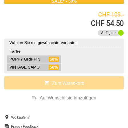
SALE* - 50%
CHF 109.-
CHF 54.50
Verfügbar
Wählen Sie die gewünschte Variante :
Farbe
POPPY GRIFFIN
50%
VINTAGE CAMO
50%
shopping_cart
Zum Warenkorb
playlist_add
Auf Wunschliste hinzufügen
location_on
Wo kaufen?
question_answer
Frage / Feedback