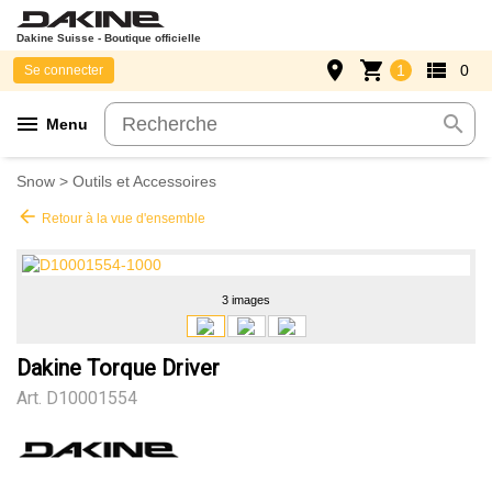
Dakine Suisse - Boutique officielle
place
shopping_cart
view_list
1
0
Se connecter
menu
search
Menu
Snow
>
Outils et Accessoires
arrow_back
Retour à la vue d'ensemble
3 images
Dakine Torque Driver
Art.
D10001554