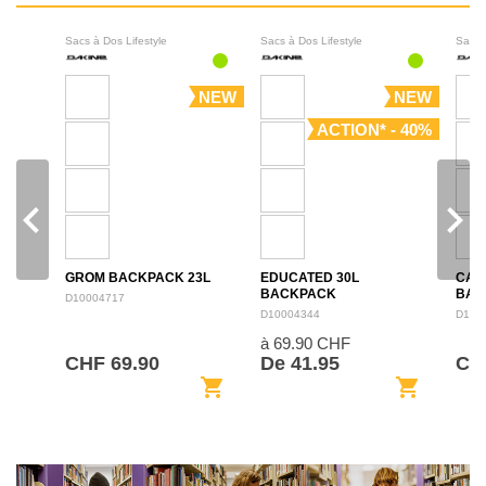
Sacs à Dos Lifestyle
Sacs à Dos Lifestyle
Sacs 
NEW
NEW
ACTION* - 40%
navigate_before
navigate_next
GROM BACKPACK 23L
EDUCATED 30L
CAM
BACKPACK
BAC
D10004717
D10004344
D100
à 69.90 CHF
CHF 69.90
De 41.95
CH
shopping_cart
shopping_cart