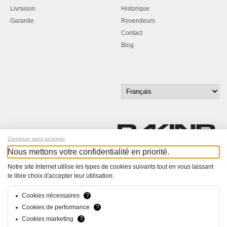
Livraison
Historique
Garantie
Revendeurs
Contact
Blog
Continuer sans accepter
Nous mettons votre confidentialité en priorité.
Inscrivez-vous à notre newsletter !
Notre site Internet utilise les types de cookies suivants tout en vous laissant
le libre choix d'accepter leur utilisation:
© Bucher+Walt 2011-2026
Tous droits réservés - Informations non contractuelles
Cookies nécessaires
?
Conditions générales
Cookies de performance
?
Politique de Confidentialité
Cookies marketing
?