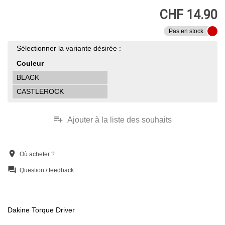
CHF 14.90
Pas en stock
Sélectionner la variante désirée :
Couleur
BLACK
CASTLEROCK
playlist_add
Ajouter à la liste des souhaits
location_on
Où acheter ?
question_answer
Question / feedback
Dakine Torque Driver