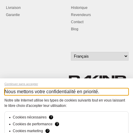
Livraison
Historique
Garantie
Revendeurs
Contact
Blog
Continuer sans accepter
Nous mettons votre confidentialité en priorité.
Inscrivez-vous à notre newsletter !
Notre site Internet utilise les types de cookies suivants tout en vous laissant
le libre choix d'accepter leur utilisation:
© Bucher+Walt 2011-2026
Tous droits réservés - Informations non contractuelles
Cookies nécessaires
?
Conditions générales
Cookies de performance
?
Politique de Confidentialité
Cookies marketing
?