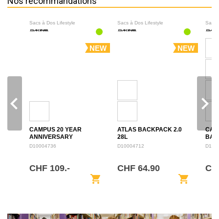
Nos recommandations
Sacs à Dos Lifestyle
Sacs à Dos Lifestyle
Sacs 
NEW
NEW
navigate_before
navigate_next
CAMPUS 20 YEAR
ATLAS BACKPACK 2.0
CAM
ANNIVERSARY
28L
BAC
BACKPACK 28L
D10004736
D10004712
D100
CHF 109.-
CHF 64.90
CH
shopping_cart
shopping_cart