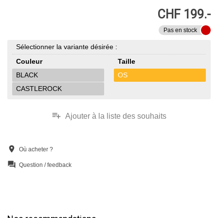
CHF 199.-
Pas en stock
Sélectionner la variante désirée :
Couleur
Taille
BLACK
OS
CASTLEROCK
playlist_add
Ajouter à la liste des souhaits
location_on
Où acheter ?
question_answer
Question / feedback