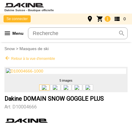
Dakine Suisse - Boutique officielle
place
shopping_cart
view_list
1
0
Se connecter
menu
search
Menu
Snow
>
Masques de ski
arrow_back
Retour à la vue d'ensemble
5 images
Dakine DOMAIN SNOW GOGGLE PLUS
Art.
D10004666