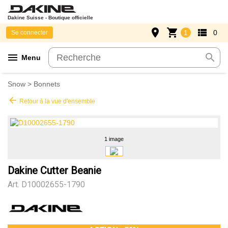
Dakine Suisse - Boutique officielle
place
shopping_cart
view_list
1
0
Se connecter
menu
search
Menu
Snow
>
Bonnets
arrow_back
Retour à la vue d'ensemble
1 image
Dakine Cutter Beanie
Art.
D10002655-1790