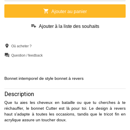
shopping_cart
Ajouter au panier
playlist_add
Ajouter à la liste des souhaits
location_on
Où acheter ?
question_answer
Question / feedback
Bonnet intemporel de style bonnet à revers
Description
Que tu aies les cheveux en bataille ou que tu cherches à te
réchauffer, le bonnet Cutter est là pour toi. Le design à revers
haut s'adapte à toutes les occasions, tandis que le tricot fin en
acrylique assure un toucher doux.