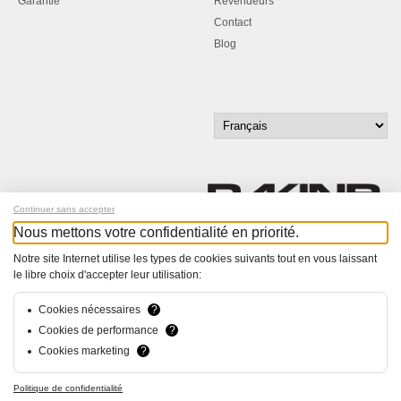
Garantie
Revendeurs
Contact
Blog
Continuer sans accepter
Nous mettons votre confidentialité en priorité.
Inscrivez-vous à notre newsletter !
Notre site Internet utilise les types de cookies suivants tout en vous laissant
le libre choix d'accepter leur utilisation:
© Bucher+Walt 2011-2026
Tous droits réservés - Informations non contractuelles
Cookies nécessaires
?
Conditions générales
Cookies de performance
?
Politique de Confidentialité
Cookies marketing
?
Conception et réalisation :
hsolutions.ch
Politique de confidentialité