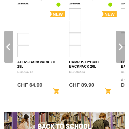
NEW
NEW
navigate_before
navigate_next
ATLAS BACKPACK 2.0
CAMPUS HYBRID
EDU
28L
BACKPACK 26L
BAC
D10004712
D10004534
D100
à 6
CHF 64.90
CHF 89.90
De 
shopping_cart
shopping_cart