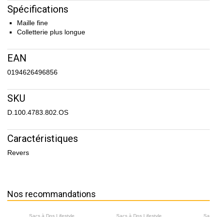
Spécifications
Maille fine
Colletterie plus longue
EAN
0194626496856
SKU
D.100.4783.802.OS
Caractéristiques
Revers
Nos recommandations
Sacs à Dos Lifestyle
Sacs à Dos Lifestyle
Sacs 