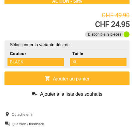
ACTION - 50%
CHF 49.90
CHF 24.95
Disponible, 9 pièces
Sélectionner la variante désirée :
Couleur
Taille
BLACK
XL
shopping_cart
Ajouter au panier
playlist_add
Ajouter à la liste des souhaits
location_on
Où acheter ?
question_answer
Question / feedback