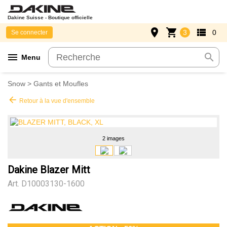
Dakine Suisse - Boutique officielle
place
shopping_cart
view_list
3
0
Se connecter
menu
search
Menu
Snow
>
Gants et Moufles
arrow_back
Retour à la vue d'ensemble
2 images
Dakine Blazer Mitt
Art.
D10003130-1600