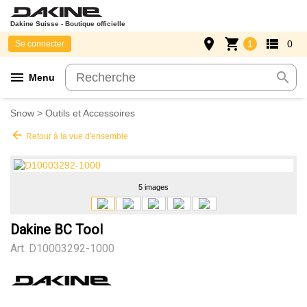
Dakine Suisse - Boutique officielle
place
shopping_cart
view_list
1
0
Se connecter
menu
search
Menu
Snow
>
Outils et Accessoires
arrow_back
Retour à la vue d'ensemble
5 images
Dakine BC Tool
Art.
D10003292-1000