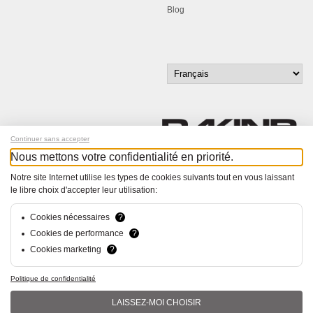
Blog
Continuer sans accepter
Nous mettons votre confidentialité en priorité.
Inscrivez-vous à notre newsletter !
Notre site Internet utilise les types de cookies suivants tout en vous laissant
le libre choix d'accepter leur utilisation:
© Bucher+Walt 2011-2026
Tous droits réservés - Informations non contractuelles
Cookies nécessaires
?
Conditions générales
Cookies de performance
?
Politique de Confidentialité
Cookies marketing
?
Conception et réalisation :
hsolutions.ch
Politique de confidentialité
LAISSEZ-MOI CHOISIR