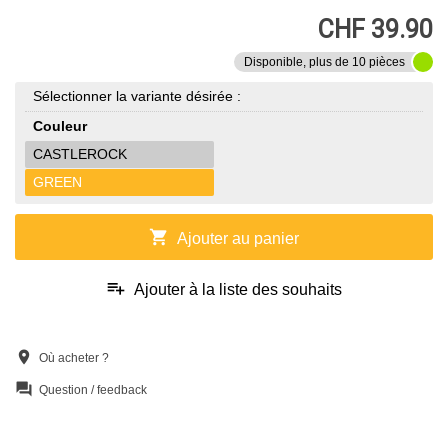
CHF 39.90
Disponible, plus de 10 pièces
Sélectionner la variante désirée :
Couleur
CASTLEROCK
GREEN
shopping_cart
Ajouter au panier
playlist_add
Ajouter à la liste des souhaits
location_on
Où acheter ?
question_answer
Question / feedback