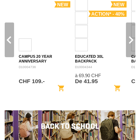
NEW
NEW
ACTION* - 40%
navigate_before
navigate_next
CAMPUS 20 YEAR
EDUCATED 30L
CAM
ANNIVERSARY
BACKPACK
BAC
BACKPACK 28L
D10004736
D10004344
D100
à 69.90 CHF
CHF 109.-
De 41.95
CH
shopping_cart
shopping_cart