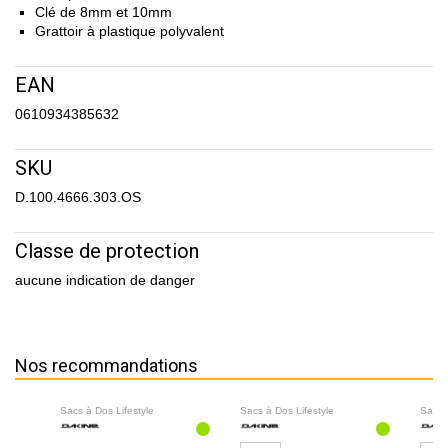
Clé de 8mm et 10mm
Grattoir à plastique polyvalent
EAN
0610934385632
SKU
D.100.4666.303.OS
Classe de protection
aucune indication de danger
Nos recommandations
Sacs à Dos Lifestyle
Sacs à Dos Lifestyle
Sacs 