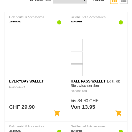
view_module
view_list
Geldbeutel & Accessoires
Geldbeutel & Accessoires
EVERYDAY WALLET
HALL PASS WALLET
Egal, ob
Sie zwischen den
D10004106
Unterrichtsstunden hin- und
D10004108
herspringen oder sich auf ein
internationales Abenteuer
bis 34.90 CHF
begeben - mit dem Hall Pass
CHF 29.90
Von 13.95
Wallet,…
shopping_cart
shopping_cart
Geldbeutel & Accessoires
Geldbeutel & Accessoires