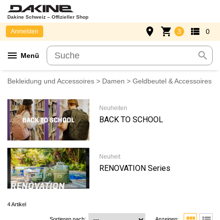
Dakine Schweiz – Offizieller Shop
place
shopping_cart
view_list
3
0
Anmelden
menu
search
Menü
Bekleidung und Accessoires
>
Damen
> Geldbeutel & Accessoires
Neuheiten
BACK TO SCHOOL
Neuheit
RENOVATION Series
4 Artikel
Sortieren nach:
Anzeigen: