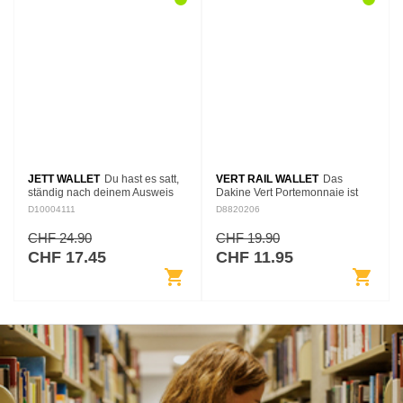
JETT WALLET
Du hast es satt,
VERT RAIL WALLET
Das
ständig nach deinem Ausweis
Dakine Vert Portemonnaie ist
oder deinen Kreditkarten zu
unsere klassische, dreifach
D10004111
D8820206
kramen? Dreht dein loses
aufklappbare Geldtasche, die
Kleingeld ständig klapprige
sich mit Klettverschluss
CHF 24.90
CHF 19.90
Runden in der…
schließen lässt. Durch das…
CHF 17.45
CHF 11.95
shopping_cart
shopping_cart