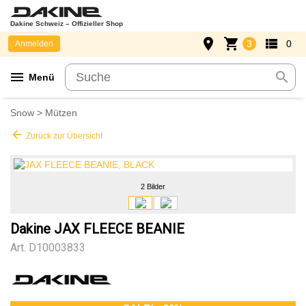
Dakine Schweiz – Offizieller Shop
place
shopping_cart
view_list
3
0
Anmelden
menu
search
Menü
Snow
>
Mützen
arrow_back
Zurück zur Übersicht
2 Bilder
Dakine JAX FLEECE BEANIE
Art.
D10003833