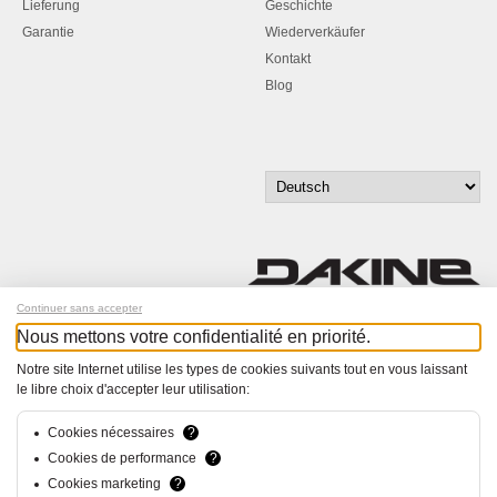
Lieferung
Geschichte
Garantie
Wiederverkäufer
Kontakt
Blog
Continuer sans accepter
Nous mettons votre confidentialité en priorité.
Melde dich für unseren Newsletter an!
Notre site Internet utilise les types de cookies suivants tout en vous laissant
le libre choix d'accepter leur utilisation:
© Bucher+Walt 2011-2026
Alle Rechte vorbehalten
Allgemeine Geschäftsbedingungen
Cookies nécessaires
?
Datenschutzerklärung
Cookies de performance
?
Einwilligungseinstellungen
Cookies marketing
?