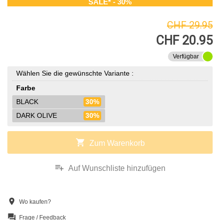
SALE* - 30%
CHF 29.95
CHF 20.95
Verfügbar
Wählen Sie die gewünschte Variante :
Farbe
BLACK
30%
DARK OLIVE
30%
shopping_cart
Zum Warenkorb
playlist_add
Auf Wunschliste hinzufügen
location_on
Wo kaufen?
question_answer
Frage / Feedback