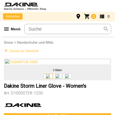
Dakine Schweiz – Offizieller Shop
place
shopping_cart
view_list
3
0
Anmelden
menu
search
Menü
Snow
>
Handschuhe und Mitts
arrow_back
Zurück zur Übersicht
3 Bilder
Dakine Storm Liner Glove - Women's
Art.
D10000728-1200