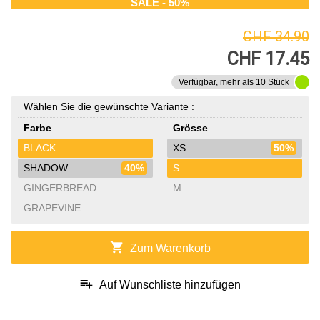
SALE - 50%
CHF 34.90
CHF 17.45
Verfügbar, mehr als 10 Stück
Wählen Sie die gewünschte Variante :
Farbe
Grösse
BLACK
XS
50%
SHADOW
40%
S
GINGERBREAD
M
GRAPEVINE
shopping_cart
Zum Warenkorb
playlist_add
Auf Wunschliste hinzufügen