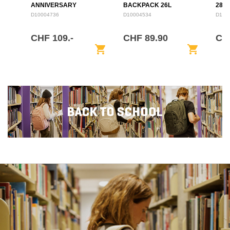
ANNIVERSARY
BACKPACK 26L
28L
BACKPACK 28L
D10004736
D10004534
D100
CHF 109.-
CHF 89.90
CH
shopping_cart
shopping_cart