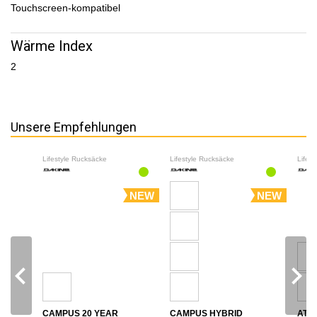
Touchscreen-kompatibel
Wärme Index
2
Unsere Empfehlungen
Lifestyle Rucksäcke
Lifestyle Rucksäcke
Lifes
NEW
NEW
navigate_before
navigate_next
CAMPUS 20 YEAR
CAMPUS HYBRID
ATL